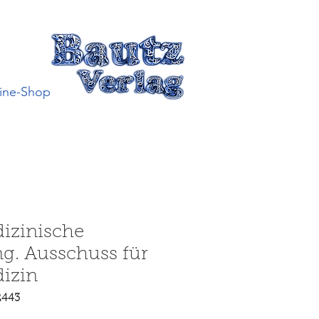
ine-Shop
izinische
g. Ausschuss für
izin
2443