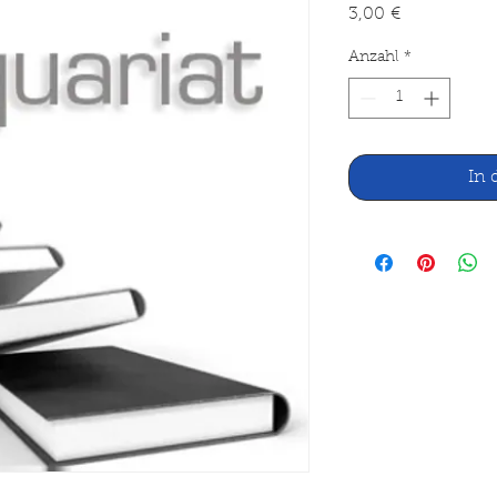
Preis
3,00 €
Anzahl
*
In 