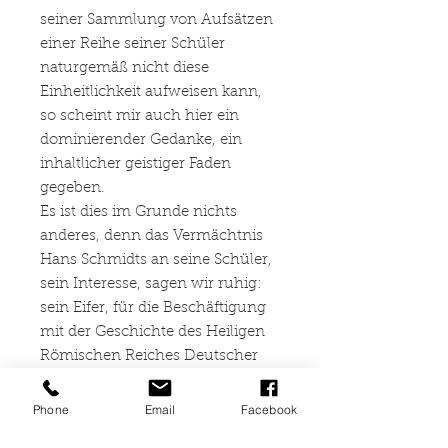
seiner Sammlung von Aufsätzen
einer Reihe seiner Schüler
naturgemäß nicht diese
Einheitlichkeit aufweisen kann,
so scheint mir auch hier ein
dominierender Gedanke, ein
inhaltlicher geistiger Faden
gegeben.
Es ist dies im Grunde nichts
anderes, denn das Vermächtnis
Hans Schmidts an seine Schüler,
sein Interesse, sagen wir ruhig:
sein Eifer, für die Beschäftigung
mit der Geschichte des Heiligen
Römischen Reiches Deutscher
Nation, seine Begeisterung für
die Militärgeschichte als
Phone
Email
Facebook
integraler Bestandteil der