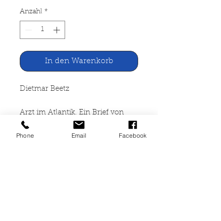
Anzahl
*
In den Warenkorb
Dietmar Beetz
Arzt im Atlantik. Ein Brief von
Bord
Phone
Email
Facebook
Verlag Neues Leben, Berlin
1971
162 Seiten, kartoniert, leichte
Gebrauchsspuren