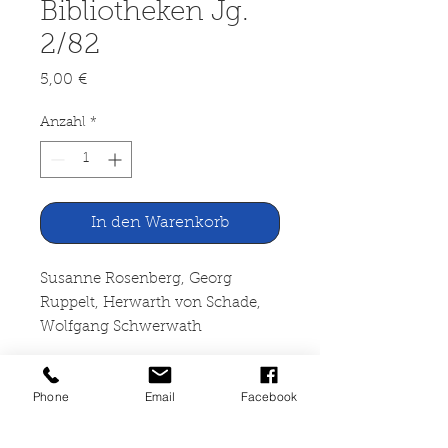
Bibliotheken Jg.
2/82
Preis
5,00 €
Anzahl
*
In den Warenkorb
Susanne Rosenberg, Georg
Ruppelt, Herwarth von Schade,
Wolfgang Schwerwath
Auskunft. Mitteilungsblatt
Phone
Email
Facebook
Hamburger Bibliotheken Jg.
2/82