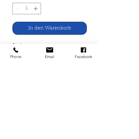
In den Warenkorb
Beckum
Phone
Email
Facebook
neomedia, Reken 1987
80 Seiten, gebunden,
neuwertig
Buchherstellung, professionell und zu fairen Preisen.