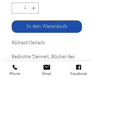
In den Warenkorb
Richard Gerlach
Bedrohte Tierwelt, Bücher des
Wissens
Phone
Email
Facebook
Fischer Bücherei, Frankfurt
1967
235 Seiten, broschiert, leicht
vergilbt, leichte Lagerspuren