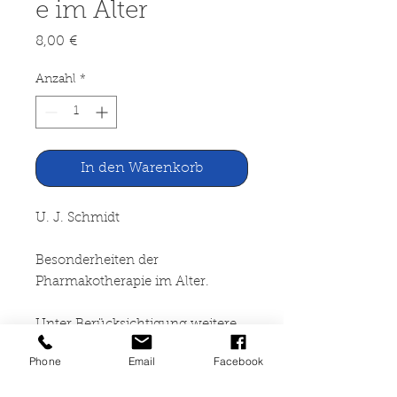
e im Alter
Preis
8,00 €
Anzahl
*
In den Warenkorb
U. J. Schmidt
Besonderheiten der
Pharmakotherapie im Alter.
Unter Berücksichtigung weitere
therapeutischer Aspekte.
Phone
Email
Facebook
Arzneimitteltherapie