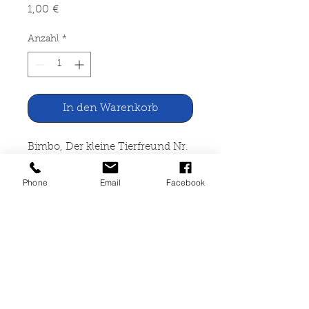
Preis
1,00 €
Anzahl
*
In den Warenkorb
Bimbo, Der kleine Tierfreund Nr.
8/1986
Phone
Email
Facebook
Verlag Deutscher Tierschutz-
Dienst, Nürnberg 1986
20 Seiten, farbiges Tiermagazin,
gut erhalten