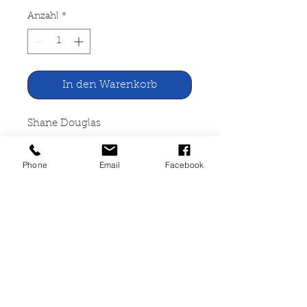
Anzahl
*
In den Warenkorb
Shane Douglas
Bordarzt von Schiffbruch
Phone
Email
Facebook
Winter Verlag, Aachen 1964
128 Seiten, broschiert, Zustand
akzeptabel