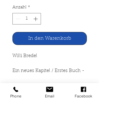
Anzahl
*
In den Warenkorb
Willi Bredel
Ein neues Kapitel / Erstes Buch -
Chronik einer Wandlung
Phone
Email
Facebook
Aufbau Verlag Berlin und
Weimar, 1967
470 Seiten, gebunden
(Leineneinband), leichte
Gebrauchsspuren, guter Zustand