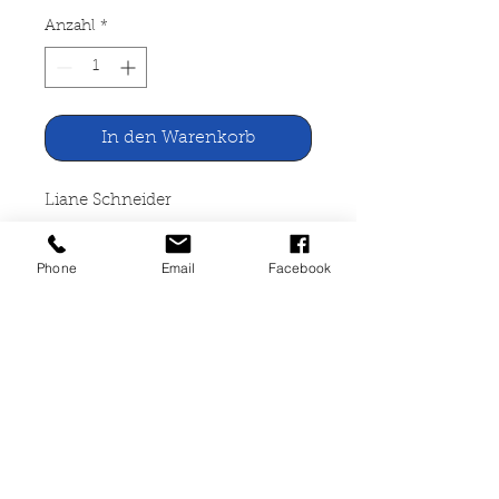
Anzahl
*
In den Warenkorb
Liane Schneider
Conni macht das Seepferdchen
Phone
Email
Facebook
Carlsen Verlag Hamburg, 1993
Pixi-Buch, 24 Seiten, broschiert,
guter Zustand