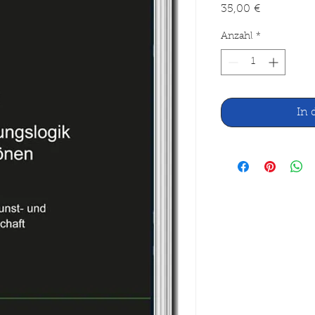
Preis
35,00 €
Anzahl
*
In 