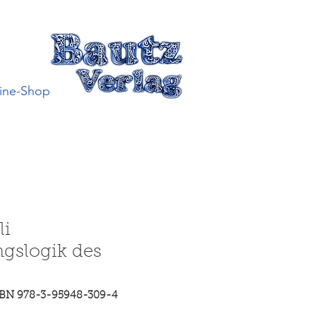
ine-Shop
li
gslogik des
SBN 978-3-95948-309-4