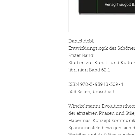
Daniel Aebli
Entwicklungslogik des Schöne
Erster Band:
Studien zur Kunst- und Kultur
libri nigri Band 62.1
ISBN 978-3-95948-309-4
308 Seiten, broschiert
Winckelmanns Evolutionstheori
der einzelnen Phasen und Stile
Habermas’ Konzept kommunika
Spannungsfeld bewegen sich d