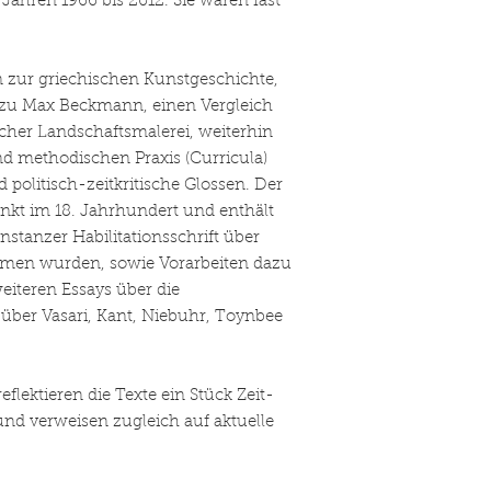
Jahren 1966 bis 2012. Sie waren fast
n zur griechischen Kunstgeschichte,
 zu Max Beckmann, einen Vergleich
cher Landschaftsmalerei, weiterhin
d methodischen Praxis (Curricula)
 politisch-zeitkritische Glossen. Der
kt im 18. Jahrhundert und enthält
onstanzer Habilitationsschrift über
men wurden, sowie Vorarbeiten dazu
eiteren Essays über die
über Vasari, Kant, Niebuhr, Toynbee
reflektieren die Texte ein Stück Zeit-
nd verweisen zugleich auf aktuelle