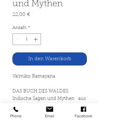
und Mythen
Preis
22,00 €
Anzahl
*
In den Warenkorb
Valmikis Ramayana
DAS BUCH DES WALDES.
Indische Sagen und Mythen aus
dem Waldbuch des Mahabharata,
übersetzt von Egbert Richter-
Phone
Email
Facebook
Ushanas
Verlag Traugott Bautz