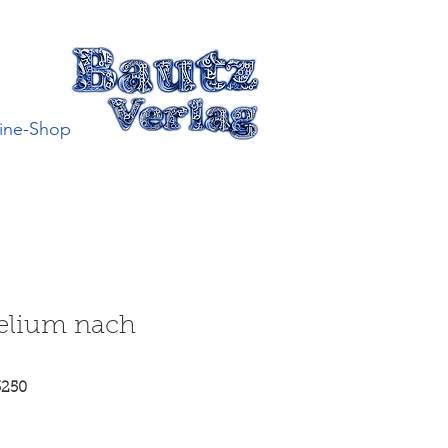
ine-Shop
elium nach
3250