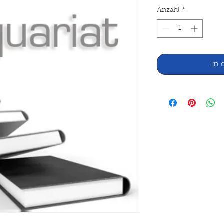
Anzahl
*
In 