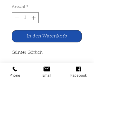
Anzahl
*
In den Warenkorb
Günter Görlich
Das Liebste und das Sterben
Phone
Email
Facebook
Neues Leben, Berlin 1963
394 Seiten, Buch mit
Schutzumschlag, Stempel v.
Eigentümer, Seiten vergilbt