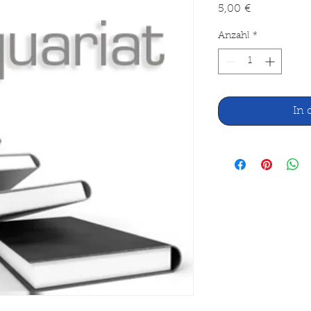
Preis
5,00 €
Anzahl
*
In 