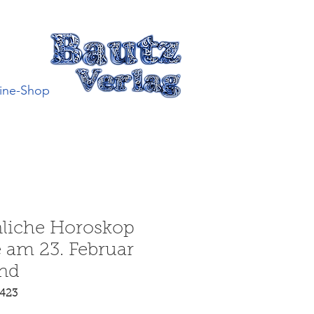
ine-Shop
nliche Horoskop
ie am 23. Februar
ind
3423