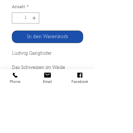
Anzahl
*
In den Warenkorb
Ludwig Ganghofer
Das Schweigen im Walde
Phone
Email
Facebook
Verlag von Th. Knaur Nachf.,
Berlin o.J.
360 Seiten, gebunden, starke
Gebrauchspuren, Buchrücken
fehlt