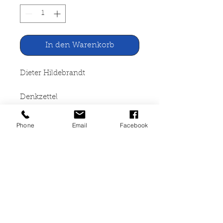
In den Warenkorb
Dieter Hildebrandt
Denkzettel
Bertelsmann Club Gütersloh,
Phone
Email
Facebook
1992
240 Seiten, gebunden mit
Schutzumschlag, Seiten leicht
angegilbt, guter Zustand