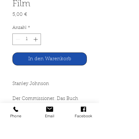
Film
Preis
5,00 €
Anzahl
*
In den Warenkorb
Stanley Johnson
Der Commissioner. Das Buch
zum Film
Phone
Email
Facebook
Econ Verlag, Düsseldorf 1978
314 Seiten, broschiert,