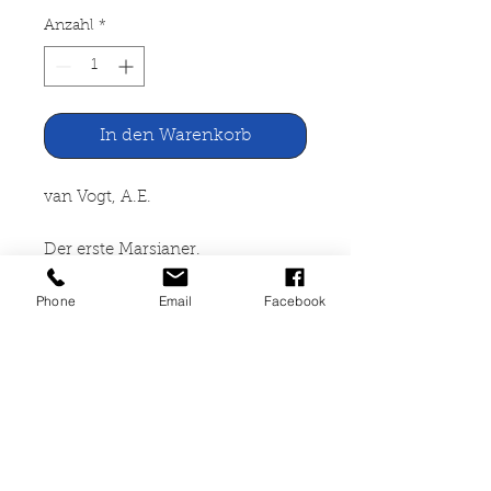
Anzahl
*
In den Warenkorb
van Vogt, A.E.
Der erste Marsianer.
Phone
Email
Facebook
Fünf Meistererzählungen der
Science Fiction
Erich Pabel Verlag, Rastatt 162
Seite, broschiert, leicht vergilbt