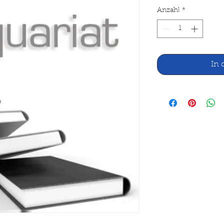
Anzahl
*
In 