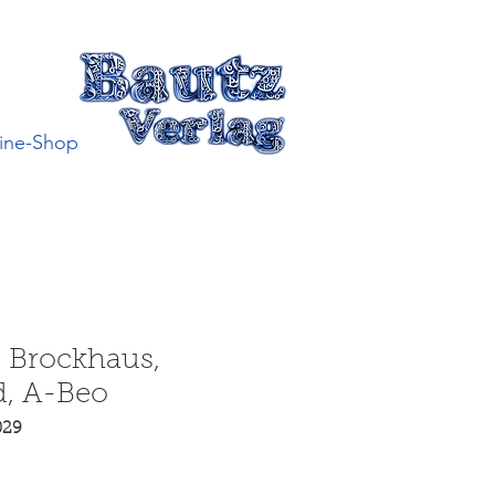
ine-Shop
 Brockhaus,
d, A-Beo
029