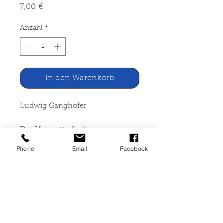
Preis
7,00 €
Anzahl
*
In den Warenkorb
Ludwig Ganghofer
Der Herrgottschnitzer von
Ammergau
Phone
Email
Facebook
Moewig Verlag, München 1970
397 Seiten, gebunden,
altersbedingte Gebrauchspuren,
ISBN 3-8118-5566-2