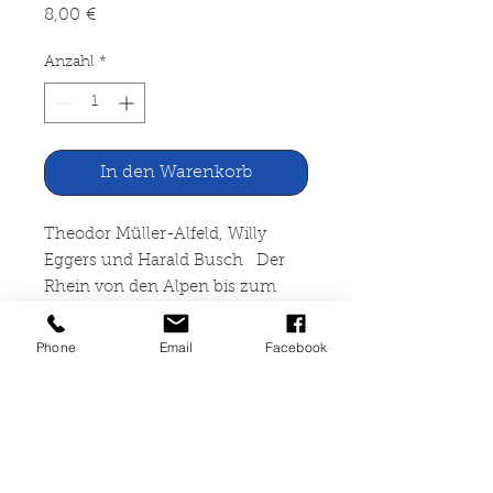
Preis
8,00 €
Anzahl
*
In den Warenkorb
Theodor Müller-Alfeld, Willy
Eggers und Harald Busch Der
Rhein von den Alpen bis zum
Meer
Phone
Email
Facebook
Deutsche Buchgemeinschaft,
Berlin
120 Seiten, gebunden,
altersbedingte Gebrauchsspuren,