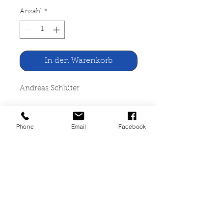
Anzahl
*
In den Warenkorb
Andreas Schlüter
Der Ring der Gedanken
Phone
Email
Facebook
dtv junior, München 1999
199 Seiten, broschiert, gut
erhalten, ISBN 3-423-70475-
6