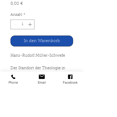
Preis
8,00 €
Anzahl
*
In den Warenkorb
Hans-Rudolf Müller-Schwefe
Der Standort der Theologie in
unserer Zeit
Phone
Email
Facebook
Vandenhoeck & Ruprecht,
Göttingen 1958
66 Seiten, broschiert,
altersbedingte Gebrauchsspuren,