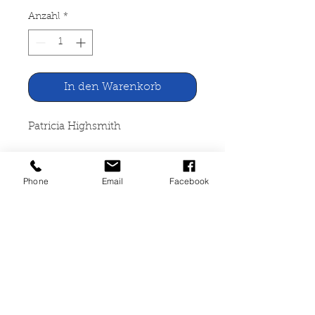
Anzahl
*
In den Warenkorb
Patricia Highsmith
Der talentierte Mr. Ripley
Phone
Email
Facebook
Diogenes Verlag, Zürich 1979
328 Seiten, broschiert, Seiten
leicht angegilbt, leichte
Gebrauchsspuren, guter Zustand