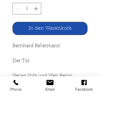
In den Warenkorb
Bernhard Kellermann
Der Tor
Verlag Volk und Welt Berlin,
1974
Phone
Email
Facebook
443 Seiten, gebunden
(Leineneinband mit
Schutzumschlag), Seiten vergilbt,
leichte Gebrauchsspuren, sonst
guter Zustand