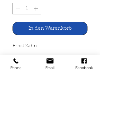
In den Warenkorb
Ernst Zahn
Der Weg hinauf
Phone
Email
Facebook
Bertelsmann, Gütersloh 1927
322 Seiten, gebunden, starke
Gebrauchspuren