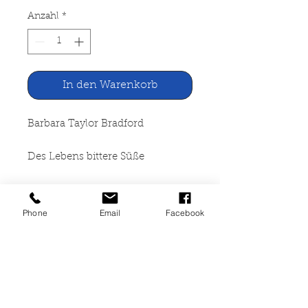
Anzahl
*
In den Warenkorb
Barbara Taylor Bradford
Des Lebens bittere Süße
Hestia-Verlag GmbH Bayreuth,
1979
Phone
Email
Facebook
542 Seiten, gebunden, starke
Gebrauchsspuren,
Rückeneinband beschädigt,
Buchblock gebrochen, ISBN 3-
7770-0205-4