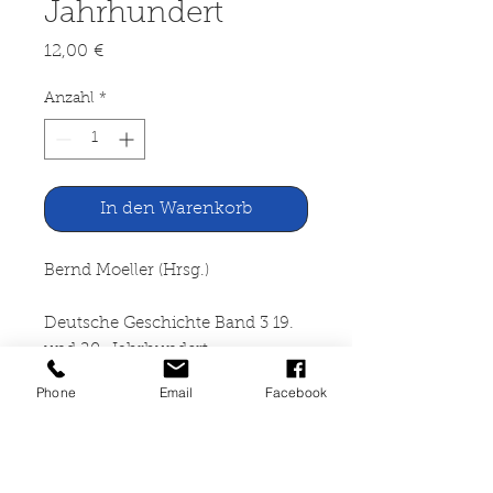
Jahrhundert
Preis
12,00 €
Anzahl
*
In den Warenkorb
Bernd Moeller (Hrsg.)
Deutsche Geschichte Band 3 19.
und 20. Jahrhundert
Phone
Email
Facebook
Vandenhoeck & Ruprecht,
Göttingen 1985
626 Seiten, gebunden,