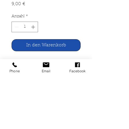
Preis
9,00 €
Anzahl
*
In den Warenkorb
Deutsches Abiturenten Bildende
Kunst
Phone
Email
Facebook
Kindler Verlag, München 1968
122 Seiten, broschiert, leicht
vergilbt