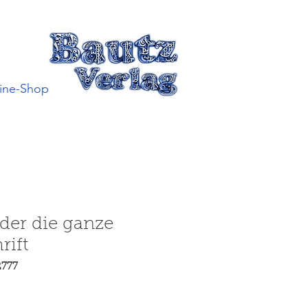
ine-Shop
oder die ganze
rift
2777