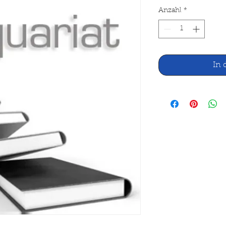
Anzahl
*
In 