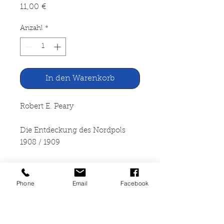
Preis
11,00 €
Anzahl
*
In den Warenkorb
Robert E. Peary
Die Entdeckung des Nordpols
1908 / 1909
Erdmann Verlags GmbH
Tübingen, 1981
Phone
Email
Facebook
301 Seiten, gebunden
(Leineneinband mit