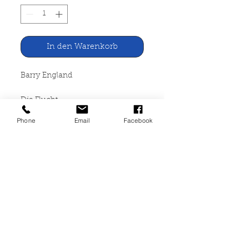
In den Warenkorb
Barry England
Die Flucht
Phone
Email
Facebook
Paul Zsolnay Verlag, Wien 1969
286 Seiten, Leineneinband mit
Schutzumschlag, Ecken leicht
gestaucht, sonst guter Zustand