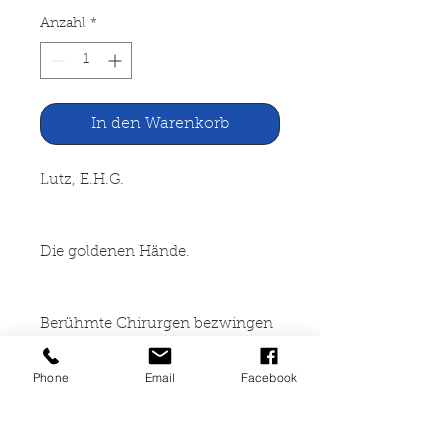
Anzahl
*
In den Warenkorb
Lutz, E.H.G.
Die goldenen Hände.
Berühmte Chirurgen bezwingen
den Tod
Phone
Email
Facebook
Lichtenberg Verlag, München
o.J.