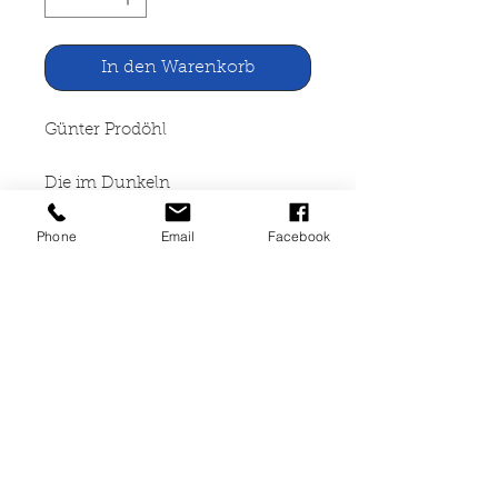
In den Warenkorb
Günter Prodöhl
Die im Dunkeln
Phone
Email
Facebook
Verlag Das Neue Berlin, 1959
358 Seiten, gebunden,
Leineneinband, Seiten leicht
angegilbt, guter Zustand