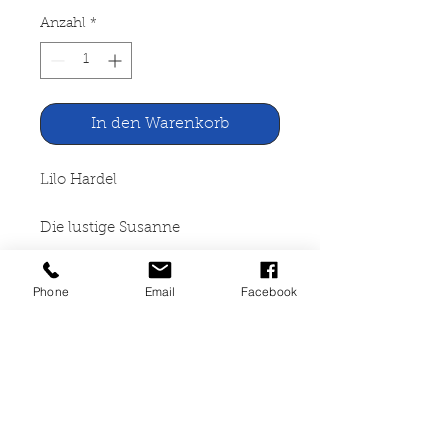
Anzahl
*
In den Warenkorb
Lilo Hardel
Die lustige Susanne
Der Kinderbuchverlag Berlin,
Phone
Email
Facebook
1983
80 Seiten, kartoniert,
altersbedingte starke
Gebrauchspuren, Leihbuch,
akzeptabler Zustand