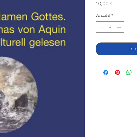
Preis
10,00 €
Anzahl
*
In 