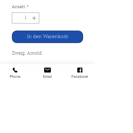
Anzahl
*
In den Warenkorb
Zweig, Arnold
Die Novellen um Claudia. Roman
Phone
Email
Facebook
Gustav Kiepenheuer Verlag,
Berlin 1930
295 Seiten, gebunden,
Gebrauchsspuren