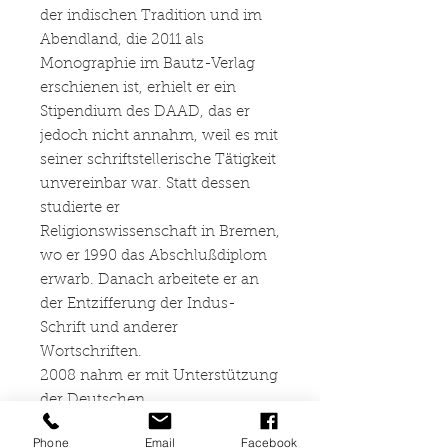
der indischen Tradition und im
Abendland, die 2011 als
Monographie im Bautz-Verlag
erschienen ist, erhielt er ein
Stipendium des DAAD, das er
jedoch nicht annahm, weil es mit
seiner schriftstellerische Tätigkeit
unvereinbar war. Statt dessen
studierte er
Religionswissenschaft in Bremen,
wo er 1990 das Abschlußdiplom
erwarb. Danach arbeitete er an
der Entzifferung der Indus-
Schrift und anderer
Wortschriften.
2008 nahm er mit Unterstützung
der Deutschen
Forschungsgemeinschaft an
Phone
Email
Facebook