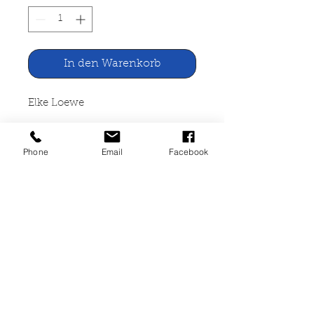
In den Warenkorb
Elke Loewe
Die Rosenbowle
Phone
Email
Facebook
Rowohlt Taschenbuch Verlag,
Reinbek 2002
249 Seiten, broschiert, akzeptabel