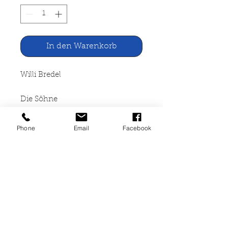
In den Warenkorb
Willi Bredel
Die Söhne
Aufbau Verlag Berlin, 1960
Phone
Email
Facebook
554 Seiten, gebunden
(Leineneinband), Seiten leicht
angegilbt, leichte
Gebrauchsspuren, guter Zustand