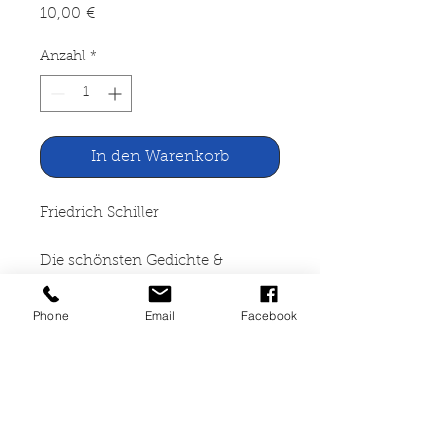
Preis
10,00 €
Anzahl
*
In den Warenkorb
Friedrich Schiller
Die schönsten Gedichte &
Balladen
Phone
Email
Facebook
garant Verlag GmbH, Renningen
2009
176 Seiten, gebunden, gut
erhalten, ISBN 978-3-86766-