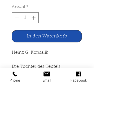
Anzahl
*
In den Warenkorb
Heinz G. Konsalik
Die Tochter des Teufels
Phone
Email
Facebook
Lizenzvertrag für den
Bertelsmann Club Gütersloh,
1970
507 Seiten, gebunden mit
Schutzumschlag, guter Zustand