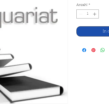
Anzahl
*
In 