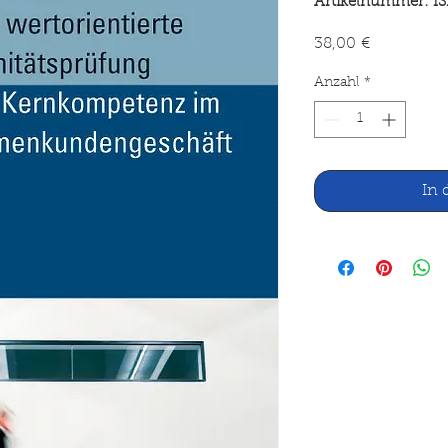
Artikelnummer: I
Preis
38,00 €
Anzahl
*
In 