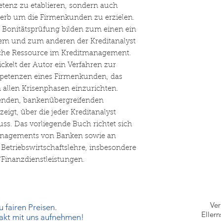
tenz zu etablieren, sondern auch
werb um die Firmenkunden zu erzielen.
n Bonitätsprüfung bilden zum einen ein
em und zum anderen der Kreditanalyst
ische Ressource im Kreditmanagement.
kelt der Autor ein Verfahren zur
mpetenzen eines Firmenkunden, das
 allen Krisenphasen einzurichten.
enden, bankenübergreifenden
gt, über die jeder Kreditanalyst
s. Das vorliegende Buch richtet sich
managements von Banken sowie an
Betriebswirtschaftslehre, insbesondere
inanzdienstleistungen.
Ve
 fairen Preisen.
Eller
takt mit uns aufnehmen!