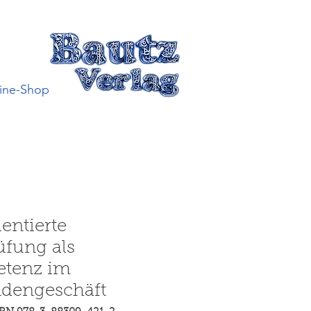
ine-Shop
entierte
üfung als
tenz im
dengeschäft