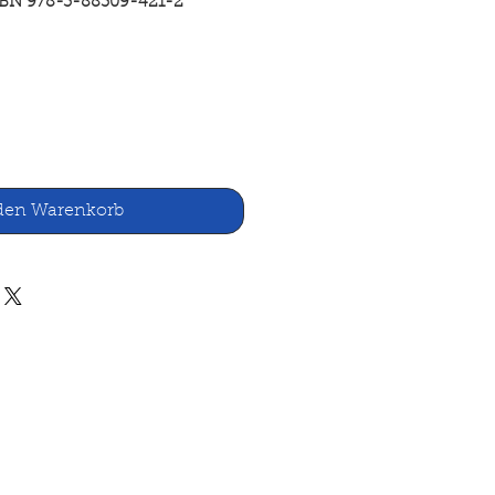
SBN 978-3-88309-421-2
den Warenkorb