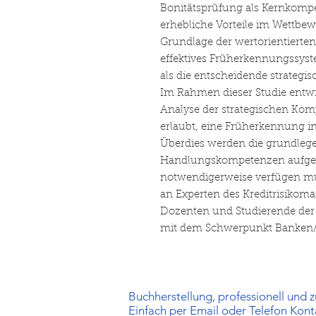
Bonitätsprüfung als Kernkompe
erhebliche Vorteile im Wettbe
Grundlage der wertorientierte
effektives Früherkennungssyst
als die entscheidende strateg
Im Rahmen dieser Studie entwic
Analyse der strategischen Ko
erlaubt, eine Früherkennung in
Überdies werden die grundleg
Handlungskompetenzen aufgezei
notwendigerweise verfügen mus
an Experten des Kreditrisiko
Dozenten und Studierende der 
mit dem Schwerpunkt Banken/F
Buchherstellung, professionell und zu
Einfach per Email oder Telefon Kon