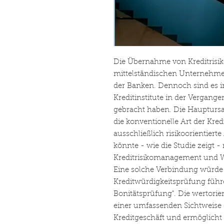
Die Übernahme von Kreditrisik
mittelständischen Unternehm
der Banken. Dennoch sind es in 
Kreditinstitute in der Vergang
gebracht haben. Die Hauptursa
die konventionelle Art der Kre
ausschließlich risikoorientier
könnte - wie die Studie zeigt -
Kreditrisikomanagement und
Eine solche Verbindung würde
Kreditwürdigkeitsprüfung führe
Bonitätsprüfung". Die wertorien
einer umfassenden Sichtweise
Kreditgeschäft und ermöglicht 