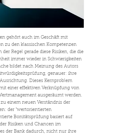
en gehört auch im Geschäft mit
en zu den klassischen Kompetenzen
der Regel gerade diese Risiken, die die
enheit immer wieder in Schwierigkeiten
che bildet nach Meinung des Autors
ditwürdigkeitsprüfung, genauer: ihre
te Ausrichtung. Dieses Kernproblem
 mit einer effektiven Verknüpfung von
 Wertmanagement ausgeräumt werden.
 zu einem neuen Verständnis der
n: der "wertorientierten
tierte Bonitätsprüfung basiert auf
 der Risiken und Chancen im
es der Bank dadurch, nicht nur ihre