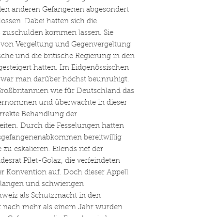
 den anderen Gefangenen abgesondert
ssen. Dabei hatten sich die
s zuschulden kommen lassen. Sie
s von Vergeltung und Gegenvergeltung
sche und die britische Regierung in den
steigert hatten. Im Eidgenössischen
 war man darüber höchst beunruhigt.
Großbritannien wie für Deutschland das
ernommen und überwachte in dieser
orrekte Behandlung der
eiten. Durch die Fesselungen hatten
gsgefangenenabkommen bereitwillig
zu eskalieren. Eilends rief der
srat Pilet-Golaz, die verfeindeten
r Konvention auf. Doch dieser Appell
 langen und schwierigen
hweiz als Schutzmacht in den
st nach mehr als einem Jahr wurden