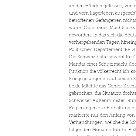
an den Händen gefesselt, von
und vom Lagerleben ausgeschlo
betroffenen Gefangenen nicht
waren Opfer eines Machtspiel
geworden, in das sich die deut
vorhergehenden Tagen hineinge
Politischen Departement (EPD)
Die Schweiz hatte sowohl für 
Mandat einer Schutzmacht üb
Funktion die völkerrechtlich k
Kriegsgefangenen auf beiden S
beide Mächte das Genfer Krie
gebrochen, die Situation drohte 
Schweizer Außenminister, Bunde
Regierungen zur Einhaltung de
markierte nur den Anfang von
Verhandlungen, welche die Sc
folgenden Monaten führte. Er