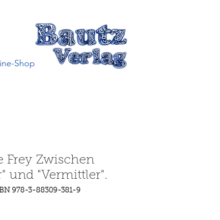
ine-Shop
 Frey Zwischen
r" und "Vermittler".
SBN 978-3-88309-381-9