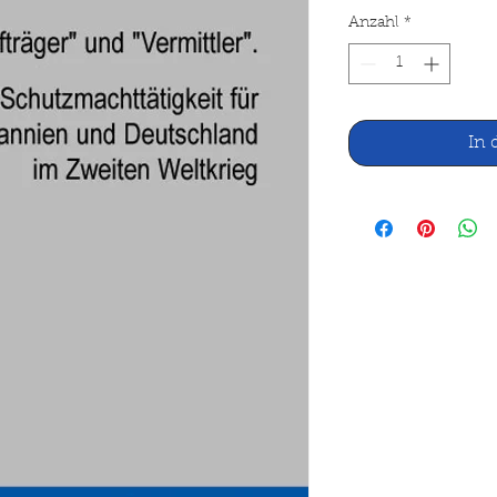
Anzahl
*
In 