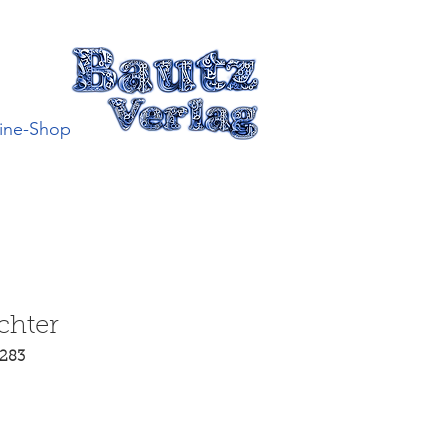
ine-Shop
chter
5283