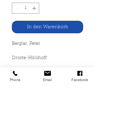
In den Warenkorb
Berglar, Peter
Droste-Hülshoff
rororo bildmonographien
Phone
Email
Facebook
Rowohlt Taschenbuch, Reinbek
1967
187 Seiten, broschiert, leichte
Lagerspuren