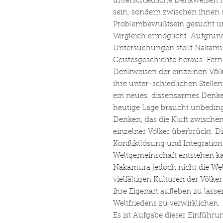
unterschiedliche Denkweisen f
sein, sondern zwischen ihnen 
Problembewußtsein gesucht u
Vergleich ermöglicht. Aufgrund
Untersuchungen stellt Nakamur
Geistesgeschichte heraus. Ferne
Denkweisen der einzelnen Völk
ihre unter-schiedlichen Stellen
ein neues, dissensarmes Denke
heutige Lage braucht unbedingt
Denken, das die Kluft zwische
einzelner Völker überbrückt. Di
Konfliktlösung und Integration 
Weltgemeinschaft entstehen ka
Nakamura jedoch nicht die Welt
vielfältigen Kulturen der Völk
ihre Eigenart aufleben zu lass
Weltfriedens zu verwirklichen.
Es ist Aufgabe dieser Einführun