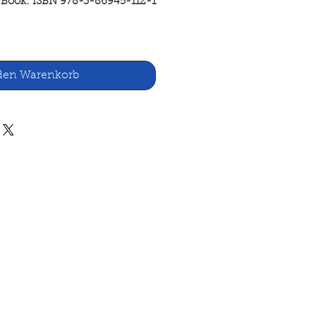
Book: ISBN 978-3-86945-112-1
den Warenkorb