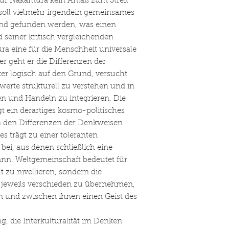
ür Nakamura kein Anlaß zum Streit
soll vielmehr irgendein gemeinsames
nd gefunden werden, was einen
 seiner kritisch vergleichenden
a eine für die Menschheit universale
r geht er die Differenzen der
er logisch auf den Grund, versucht
werte strukturell zu verstehen und in
n und Handeln zu integrieren. Die
 ein derartiges kosmo-politisches
n den Differenzen der Denkweisen
es trägt zu einer toleranten
bei, aus denen schließlich eine
nn. Weltgemeinschaft bedeutet für
 zu nivellieren, sondern die
er jeweils verschieden zu übernehmen,
en und zwischen ihnen einen Geist des
g, die Interkulturalität im Denken