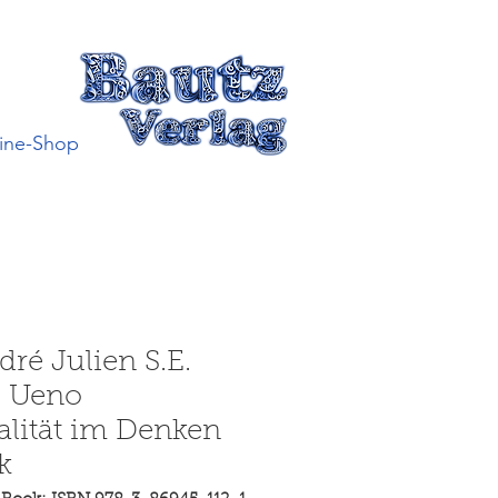
ine-Shop
ré Julien S.E.
o Ueno
ralität im Denken
k