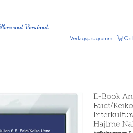
Herz und Verstand.
Verlagsprogramm
Onl
E-Book And
Faict/Keik
Interkultu
Hajime Na